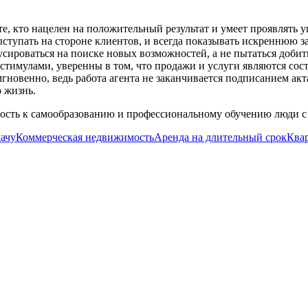
е, кто нацелен на положительный результат и умеет проявлять 
ыступать на стороне клиентов, и всегда показывать искреннюю 
кусироваться на поиске новых возможностей, а не пытаться доб
тимулами, уверенны в том, что продажи и услуги являются сос
овенно, ведь работа агента не заканчивается подписанием акта
 жизнь.
ность к самообразованию и профессиональному обучению люди 
дачу
Коммерческая недвижимость
Аренда на длительный срок
Ква