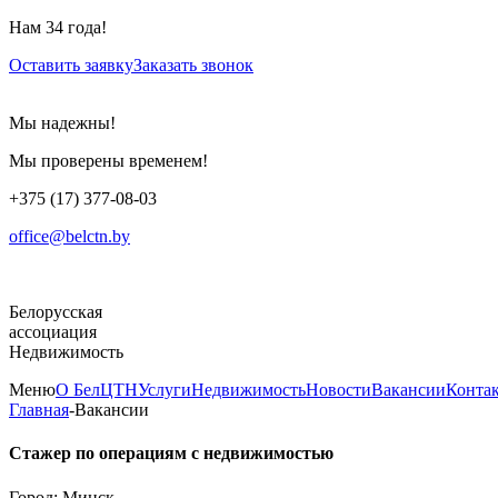
Нам 34 года!
Оставить заявку
Заказать звонок
Мы надежны!
Мы проверены временем!
+375 (17) 377-08-03
office@belctn.by
Белорусская
ассоциация
Недвижимость
Меню
О БелЦТН
Услуги
Недвижимость
Новости
Вакансии
Конта
Главная
-
Вакансии
Стажер по операциям с недвижимостью
Город:
Минск